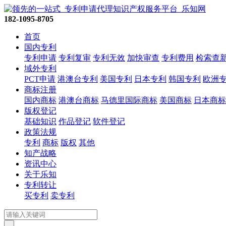
182-1095-8705
首页
国内专利
专利申请
专利复审
专利无效
加快审查
专利费用
检索查
域外专利
PCT申请
港澳台专利
美国专利
日本专利
韩国专利
欧洲
商标注册
国内商标
港澳台商标
马德里国际商标
美国商标
日本商标
版权登记
基础知识
作品登记
软件登记
政策法规
专利
商标
版权
其他
知产战略
资讯中心
关于乐知
专利转让
买专利
卖专利