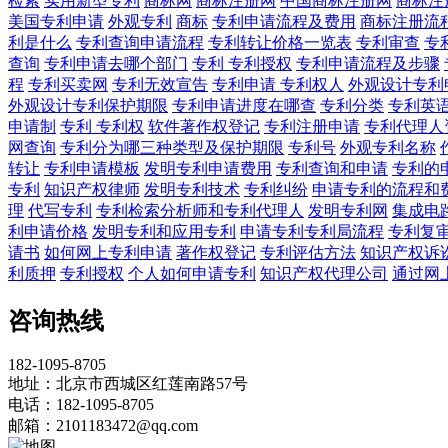
检索
实用新型专利
商标网
商标注册网
中国商标注册网
商标注
美国专利申请
外观专利
商标
专利申请流程及费用
商标注册流
利是什么
专利查询申请流程
专利转让价格一览表
专利审查
专
查询
专利申请去哪个部门
专利 专利授权
专利申请流程及步骤
程
专利买卖网
专利无效宣告
专利申请 专利权人
外观设计专利
外观设计专利保护期限
专利申请进度在哪查
专利分类
专利英
申请制
专利 专利权
软件著作权登记
专利注册申请
专利代理人
网查询
专利分为哪三种类型及保护期限
专利号
外观专利名称
转让
专利申请模板
发明专利申请费用
专利查询和申请
专利的
专利
知识产权律师
发明专利技术
专利纠纷
申请专利的流程和
理
代写专利
专利检索分析师和专利代理人
发明专利网
集成电
利申请价格
发明专利和应用专利
申请专利专利局流程
专利复
请书
如何网上专利申请
著作权登记
专利评估方法
知识产权诉
利质押
专利授权
个人如何申请专利
知识产权代理公司
通过网
咨询热线
182-1095-8705
地址：北京市西城区红莲南路57号
电话：182-1095-8705
邮箱：2101183472@qq.com