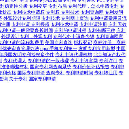
申请流程
申请专利多少钱
欧洲专利局
专利诉讼
PCT专利申请
利稳定性分析
专利变更
专利布局
专利代理，怎么申请专利
专
律状态
专利技术申请权
专利权 专利技术
专利查询网
专利发明
些
外观设计专利期限
专利技术
专利网上查询
专利申请费用及流
和注册
专利申请 专利授权
专利技术申请
专利申请注册
专利无效
专利申请一般需要多长时间
专利的申请过程
专利有哪三种
专利
外观设计专利，外观专利
专利代办申请多少钱
专利查询网官
专利申请的流程和费用
美国专利查询
版权登记
商标注册，商标
利优先审查管理办法
oppo手机专利第一
发明专利实用新型
中国
20年我国发明专利授权多少件
专利申请代理机构
北京知识产权代
利
专利代理人
专利申请的一般步骤
专利申请官网
专利许可
专
要准备哪些材料
国家专利网查询系统
专利价值评估报告
专利申
专利价格
国际专利申请
查询专利
专利申请时间
专利转让用
专
查询
关于专利
国家专利申请