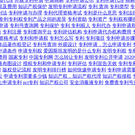
册代理
外观专利申请
申请商标
专利申请公司
专利申请代理
商标
程及费用
知识产权保护
发明专利申请流程
专利 查询
专利类型
专
利法
专利申请与办理
专利代理资格考试
专利是什么意思
专利法
专利专利权专利产品之间的差异
专利资助
专利资产
专利权有哪
申请
专利号查询网
专利保护
专利 专利权人
专利代办
专利申请
语
专利注册
专利查询平台
专利评估机构
专利申请代办机构费用
资格考试
专利和申请权
专利怎么写
专利 专利项目
专利申请步骤
作品著作权登记
专利号查询
外观设计
专利申请，怎么申请专利
申请条件
申请专利权
爱因斯坦发明的是什么专利
发明专利权
专
费用
国家专利
中国专利网
怎么转让专利
发明专利公开申请
20
路布图设计
授权专利和申请专利
专利评估
专利宣告无效
专利专
审
版权登记流程
发明专利排行榜
如何快速申请专利
专利申请需
讼
申请专利需要多少钱
知识产权，知识产权代理
知识产权侵权
上申请专利
pct专利
知识产权公司
安全消毒液专利
免费查专利号