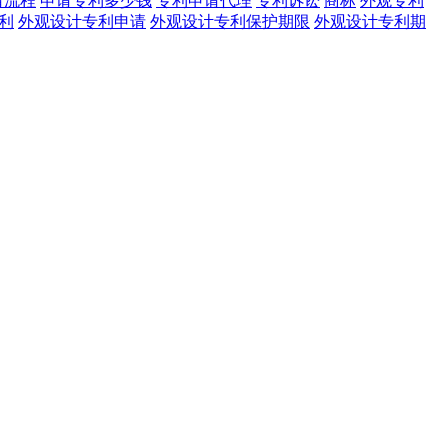
请流程
申请专利多少钱
专利申请代理
专利诉讼
商标
外观专利
利
外观设计专利申请
外观设计专利保护期限
外观设计专利期