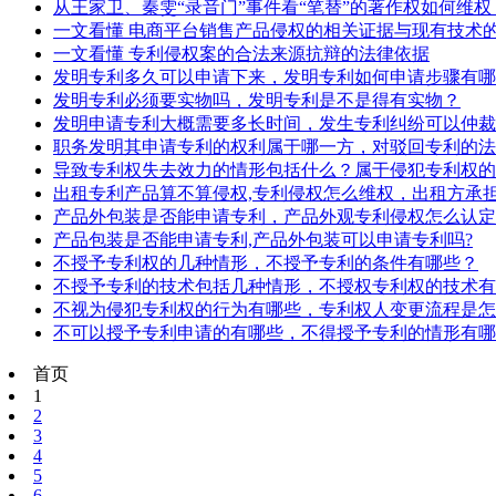
从王家卫、秦雯“录音门”事件看“笔替”的著作权如何维权
一文看懂 电商平台销售产品侵权的相关证据与现有技术
一文看懂 专利侵权案的合法来源抗辩的法律依据
发明专利多久可以申请下来，发明专利如何申请步骤有哪
发明专利必须要实物吗，发明专利是不是得有实物？
发明申请专利大概需要多长时间，发生专利纠纷可以仲裁
职务发明其申请专利的权利属于哪一方，对驳回专利的法
导致专利权失去效力的情形包括什么？属于侵犯专利权的
出租专利产品算不算侵权,专利侵权怎么维权，出租方承
产品外包装是否能申请专利，产品外观专利侵权怎么认定
产品包装是否能申请专利,产品外包装可以申请专利吗?
不授予专利权的几种情形，不授予专利的条件有哪些？
不授予专利的技术包括几种情形，不授权专利权的技术有
不视为侵犯专利权的行为有哪些，专利权人变更流程是怎
不可以授予专利申请的有哪些，不得授予专利的情形有哪
首页
1
2
3
4
5
6