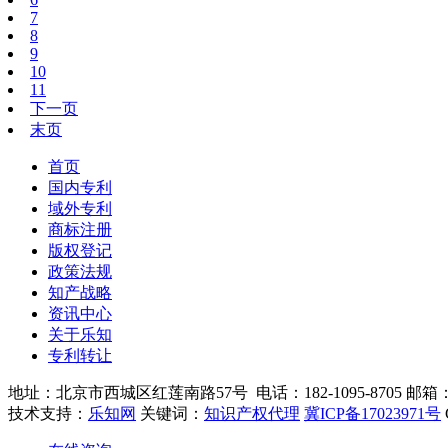
7
8
9
10
11
下一页
末页
首页
国内专利
域外专利
商标注册
版权登记
政策法规
知产战略
资讯中心
关于乐知
专利转让
地址：北京市西城区红莲南路57号 电话：182-1095-8705 邮箱：210
技术支持：
乐知网
关键词：
知识产权代理
冀ICP备17023971号