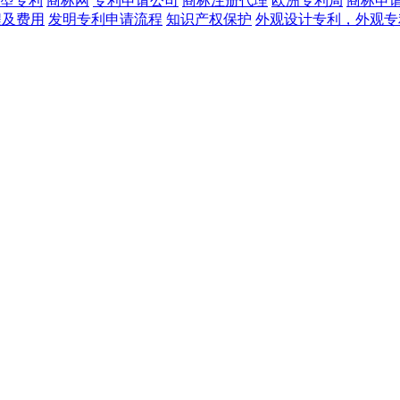
型专利
商标网
专利申请公司
商标注册代理
欧洲专利局
商标申
程及费用
发明专利申请流程
知识产权保护
外观设计专利，外观专