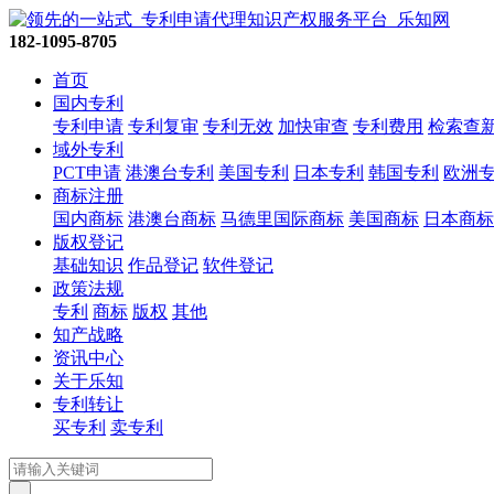
182-1095-8705
首页
国内专利
专利申请
专利复审
专利无效
加快审查
专利费用
检索查
域外专利
PCT申请
港澳台专利
美国专利
日本专利
韩国专利
欧洲
商标注册
国内商标
港澳台商标
马德里国际商标
美国商标
日本商标
版权登记
基础知识
作品登记
软件登记
政策法规
专利
商标
版权
其他
知产战略
资讯中心
关于乐知
专利转让
买专利
卖专利