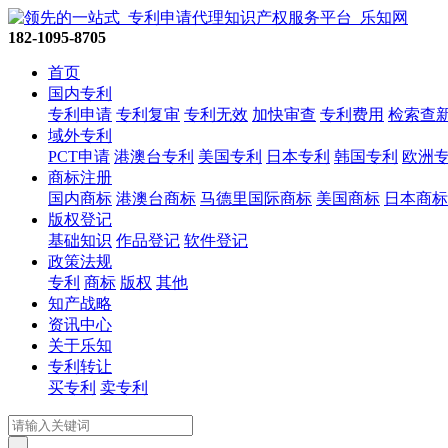
182-1095-8705
首页
国内专利
专利申请
专利复审
专利无效
加快审查
专利费用
检索查
域外专利
PCT申请
港澳台专利
美国专利
日本专利
韩国专利
欧洲
商标注册
国内商标
港澳台商标
马德里国际商标
美国商标
日本商标
版权登记
基础知识
作品登记
软件登记
政策法规
专利
商标
版权
其他
知产战略
资讯中心
关于乐知
专利转让
买专利
卖专利