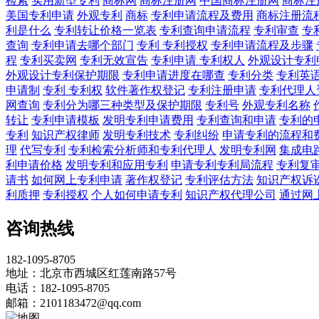
检索
实用新型专利
商标网
商标注册网
中国商标注册网
商标注
美国专利申请
外观专利
商标
专利申请流程及费用
商标注册流
利是什么
专利转让价格一览表
专利查询申请流程
专利审查
专
查询
专利申请去哪个部门
专利 专利授权
专利申请流程及步骤
程
专利买卖网
专利无效宣告
专利申请 专利权人
外观设计专利
外观设计专利保护期限
专利申请进度在哪查
专利分类
专利英
申请制
专利 专利权
软件著作权登记
专利注册申请
专利代理人
网查询
专利分为哪三种类型及保护期限
专利号
外观专利名称
转让
专利申请模板
发明专利申请费用
专利查询和申请
专利的
专利
知识产权律师
发明专利技术
专利纠纷
申请专利的流程和
理
代写专利
专利检索分析师和专利代理人
发明专利网
集成电
利申请价格
发明专利和应用专利
申请专利专利局流程
专利复
请书
如何网上专利申请
著作权登记
专利评估方法
知识产权诉
利质押
专利授权
个人如何申请专利
知识产权代理公司
通过网
咨询热线
182-1095-8705
地址：北京市西城区红莲南路57号
电话：182-1095-8705
邮箱：2101183472@qq.com