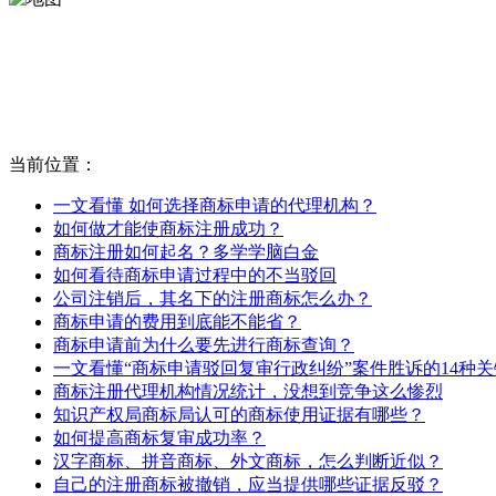
当前位置：
一文看懂 如何选择商标申请的代理机构？
如何做才能使商标注册成功？
商标注册如何起名？多学学脑白金
如何看待商标申请过程中的不当驳回
公司注销后，其名下的注册商标怎么办？
商标申请的费用到底能不能省？
商标申请前为什么要先进行商标查询？
一文看懂“商标申请驳回复审行政纠纷”案件胜诉的14种
商标注册代理机构情况统计，没想到竞争这么惨烈
知识产权局商标局认可的商标使用证据有哪些？
如何提高商标复审成功率？
汉字商标、拼音商标、外文商标，怎么判断近似？
自己的注册商标被撤销，应当提供哪些证据反驳？