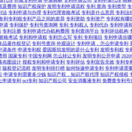
册代理
外观专利申请
申请商标
专利申请公司
专利申请代理
商标
程及费用
知识产权保护
发明专利申请流程
专利 查询
专利类型
专
利法
专利申请与办理
专利代理资格考试
专利是什么意思
专利法
专利专利权专利产品之间的差异
专利资助
专利资产
专利权有哪
申请
专利保护
专利号查询网
专利 专利权人
专利代办
专利申请
语
专利注册
专利申请代办机构费用
专利查询平台
专利评估机构
资格考试
专利和申请权
专利怎么写
专利 专利项目
专利申请步骤
作品著作权登记
专利号查询
外观设计
专利申请，怎么申请专利
申请条件
申请专利权
爱因斯坦发明的是什么专利
发明专利权
专
费用
国家专利
中国专利网
怎么转让专利
发明专利公开申请
20
路布图设计
授权专利和申请专利
专利评估
专利宣告无效
专利专
审
版权登记流程
发明专利排行榜
如何快速申请专利
专利申请需
讼
申请专利需要多少钱
知识产权，知识产权代理
知识产权侵权
上申请专利
pct专利
知识产权公司
安全消毒液专利
免费查专利号