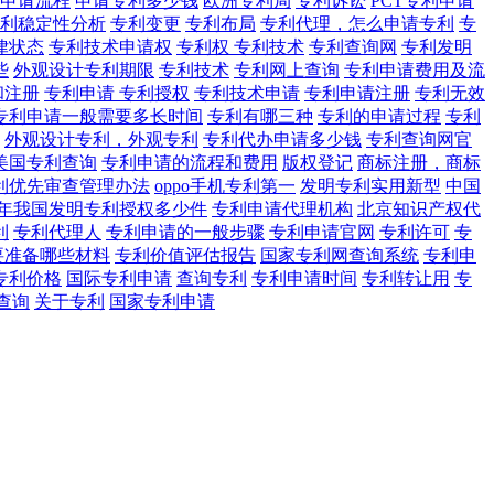
申请流程
申请专利多少钱
欧洲专利局
专利诉讼
PCT专利申请
利稳定性分析
专利变更
专利布局
专利代理，怎么申请专利
专
律状态
专利技术申请权
专利权 专利技术
专利查询网
专利发明
些
外观设计专利期限
专利技术
专利网上查询
专利申请费用及流
和注册
专利申请 专利授权
专利技术申请
专利申请注册
专利无效
专利申请一般需要多长时间
专利有哪三种
专利的申请过程
专利
外观设计专利，外观专利
专利代办申请多少钱
专利查询网官
美国专利查询
专利申请的流程和费用
版权登记
商标注册，商标
利优先审查管理办法
oppo手机专利第一
发明专利实用新型
中国
20年我国发明专利授权多少件
专利申请代理机构
北京知识产权代
利
专利代理人
专利申请的一般步骤
专利申请官网
专利许可
专
要准备哪些材料
专利价值评估报告
国家专利网查询系统
专利申
专利价格
国际专利申请
查询专利
专利申请时间
专利转让用
专
查询
关于专利
国家专利申请