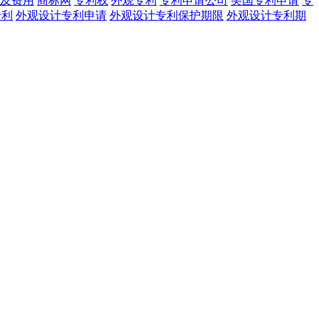
及费用
商标网
专利权
外观专利
专利申请公司
美国专利申请
专
专利
外观设计专利申请
外观设计专利保护期限
外观设计专利期