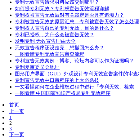
专利无效宣告请求材料应该交到哪里？
如何提专利无效？专利权宣告无效流程详解
专利权被宣告无效后对有关裁定是否具有追溯力？
专利被宣告无效的原因汇总，专利被宣告无效了怎么处理
专利权人宣告自己的专利无效，目的是什么？
专利已授权，为什么会被宣告无效？
发明专利 无效宣告理由大全
无效宣告程序还没走完，想撤回怎么办？
一图看懂专利无效宣告审查流程
专利宣告无效案例：博客、论坛内容可以作为证据吗？
专利复审委员会地址
图形用户界面（GUI）外观设计专利无效宣告案件的审查
专利宣告无效中口审程序的七大必杀技
一文看懂如何在企业维权过程中进行「专利无效」检索
一图看懂 中国国家知识产权局专利无效程序
首页
上一页
1
2
3
下一页