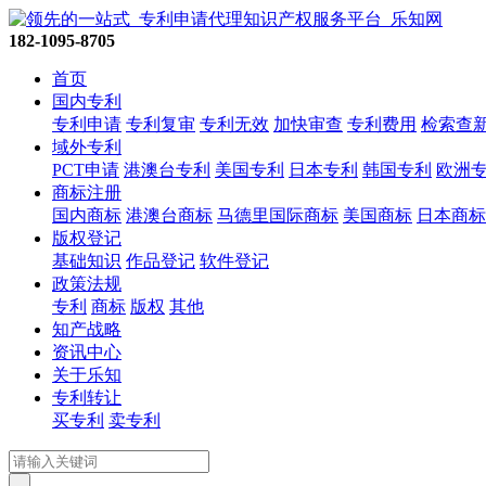
182-1095-8705
首页
国内专利
专利申请
专利复审
专利无效
加快审查
专利费用
检索查
域外专利
PCT申请
港澳台专利
美国专利
日本专利
韩国专利
欧洲
商标注册
国内商标
港澳台商标
马德里国际商标
美国商标
日本商标
版权登记
基础知识
作品登记
软件登记
政策法规
专利
商标
版权
其他
知产战略
资讯中心
关于乐知
专利转让
买专利
卖专利