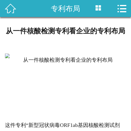



专利布局
首页

国内专利
从一件核酸检测专利看企业的专利布局
域外专利
商标注册
版权登记
政策法规
知产战略
资讯中心
这件专利“新型冠状病毒ORF1ab基因核酸检测试剂
关于乐知