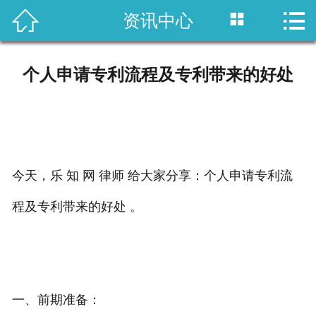



资讯中心
首页

国内专利
个人申请专利流程及专利带来的好处
域外专利
商标注册
版权登记
今天，乐 知 网 律师 给大家分享：个人申请专利流
政策法规
程及专利带来的好处 。
知产战略
资讯中心
一、前期准备：
关于乐知