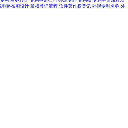
专利
商标转让
专利申请公司
外观专利
专利权
专利申请流程及
成电路布图设计
版权登记流程
软件著作权登记
外观专利名称
外