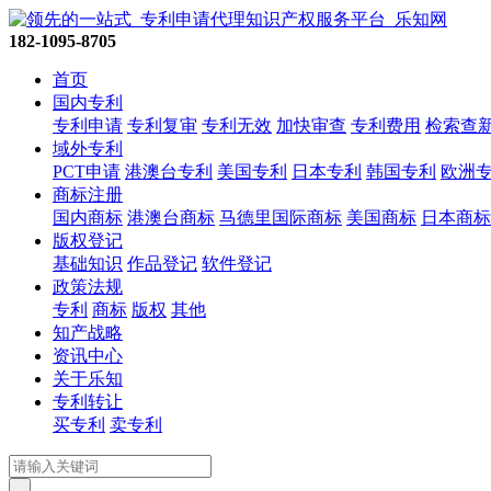
182-1095-8705
首页
国内专利
专利申请
专利复审
专利无效
加快审查
专利费用
检索查
域外专利
PCT申请
港澳台专利
美国专利
日本专利
韩国专利
欧洲
商标注册
国内商标
港澳台商标
马德里国际商标
美国商标
日本商标
版权登记
基础知识
作品登记
软件登记
政策法规
专利
商标
版权
其他
知产战略
资讯中心
关于乐知
专利转让
买专利
卖专利