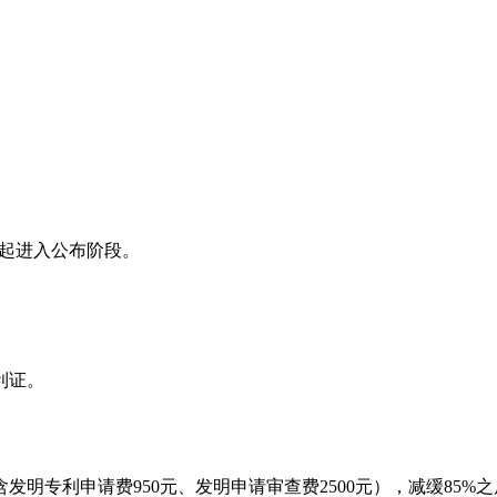
书起进入公布阶段。
利证。
明专利申请费950元、发明申请审查费2500元），减缓85%之后需