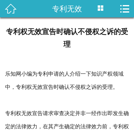



专利无效
首页

国内专利
专利权无效宣告时确认不侵权之诉的受
域外专利
理
商标注册
版权登记
乐知网小编为专利申请的人介绍一下知识产权领域
政策法规
中，专利权无效宣告时确认不侵权之诉的受理。
知产战略
专利权无效宣告请求审查决定并非一经作出即发生确
资讯中心
定的法律效力，在其产生确定的法律效力前，专利权
关于乐知