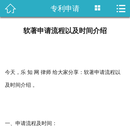



专利申请
首页

国内专利
软著申请流程以及时间介绍
域外专利
商标注册
版权登记
今天，乐 知 网 律师 给大家分享：软著申请流程以
政策法规
及时间介绍 。
知产战略
资讯中心
一、申请流程及时间：
关于乐知