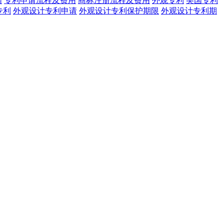
网
专利申请流程及费用
商标注册流程及费用
外观专利
美国专利
专利
外观设计专利申请
外观设计专利保护期限
外观设计专利期