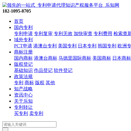
182-1095-8705
首页
国内专利
专利申请
专利复审
专利无效
加快审查
专利费用
检索查
域外专利
PCT申请
港澳台专利
美国专利
日本专利
韩国专利
欧洲
商标注册
国内商标
港澳台商标
马德里国际商标
美国商标
日本商标
版权登记
基础知识
作品登记
软件登记
政策法规
专利
商标
版权
其他
知产战略
资讯中心
关于乐知
专利转让
买专利
卖专利