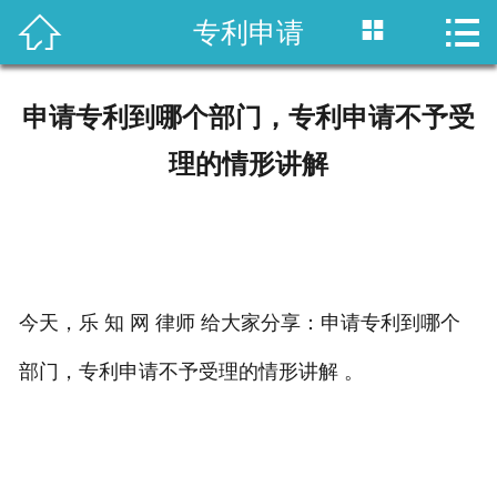



专利申请
首页

国内专利
申请专利到哪个部门，专利申请不予受
域外专利
理的情形讲解
商标注册
版权登记
政策法规
今天，乐 知 网 律师 给大家分享：申请专利到哪个
部门，专利申请不予受理的情形讲解 。
知产战略
资讯中心
关于乐知