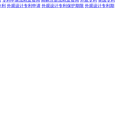
网
专利申请流程及费用
商标注册流程及费用
外观专利
美国专利
专利
外观设计专利申请
外观设计专利保护期限
外观设计专利期