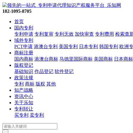
182-1095-8705
首页
国内专利
专利申请
专利复审
专利无效
加快审查
专利费用
检索查
域外专利
PCT申请
港澳台专利
美国专利
日本专利
韩国专利
欧洲
商标注册
国内商标
港澳台商标
马德里国际商标
美国商标
日本商标
版权登记
基础知识
作品登记
软件登记
政策法规
专利
商标
版权
其他
知产战略
资讯中心
关于乐知
专利转让
买专利
卖专利