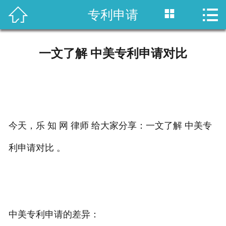



专利申请
首页

国内专利
一文了解 中美专利申请对比
域外专利
商标注册
版权登记
今天，乐 知 网 律师 给大家分享：一文了解 中美专
政策法规
利申请对比 。
知产战略
资讯中心
中美专利申请的差异：
关于乐知