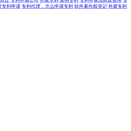
转让
专利申请公司
外观专利
发明专利
专利申请流程及费用
专
计专利申请
专利代理，怎么申请专利
软件著作权登记
外观专利