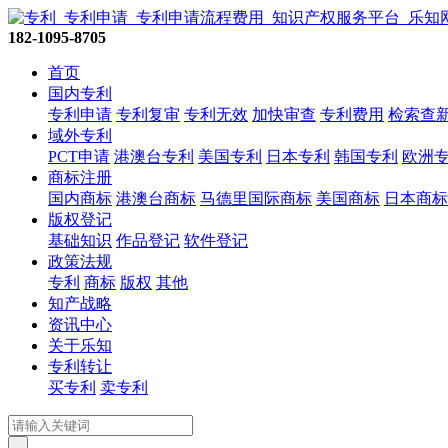
182-1095-8705
首页
国内专利
专利申请
专利复审
专利无效
加快审查
专利费用
检索查
域外专利
PCT申请
港澳台专利
美国专利
日本专利
韩国专利
欧洲
商标注册
国内商标
港澳台商标
马德里国际商标
美国商标
日本商标
版权登记
基础知识
作品登记
软件登记
政策法规
专利
商标
版权
其他
知产战略
资讯中心
关于乐知
专利转让
买专利
卖专利