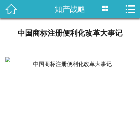



知产战略
首页

国内专利
中国商标注册便利化改革大事记
域外专利
商标注册
版权登记
政策法规
知产战略
资讯中心
关于乐知