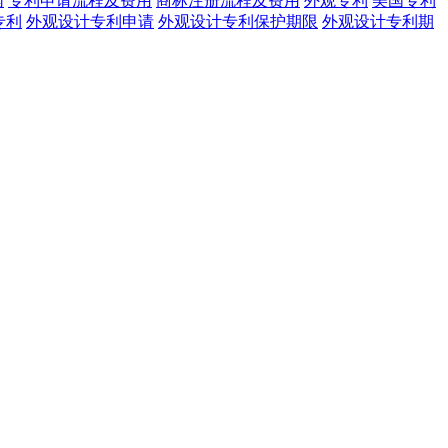
网
专利申请流程及费用
商标注册流程及费用
外观专利
美国专利
专利
外观设计专利申请
外观设计专利保护期限
外观设计专利期