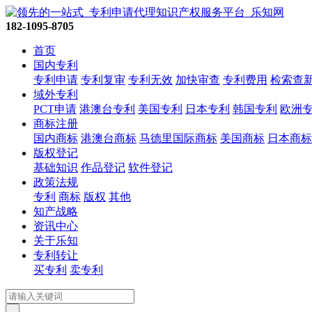
182-1095-8705
首页
国内专利
专利申请
专利复审
专利无效
加快审查
专利费用
检索查
域外专利
PCT申请
港澳台专利
美国专利
日本专利
韩国专利
欧洲
商标注册
国内商标
港澳台商标
马德里国际商标
美国商标
日本商标
版权登记
基础知识
作品登记
软件登记
政策法规
专利
商标
版权
其他
知产战略
资讯中心
关于乐知
专利转让
买专利
卖专利