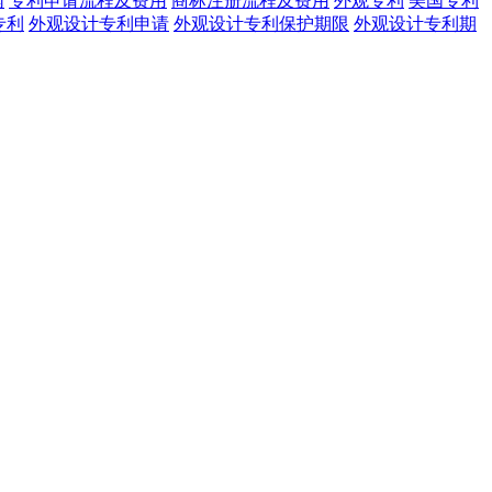
网
专利申请流程及费用
商标注册流程及费用
外观专利
美国专利
专利
外观设计专利申请
外观设计专利保护期限
外观设计专利期