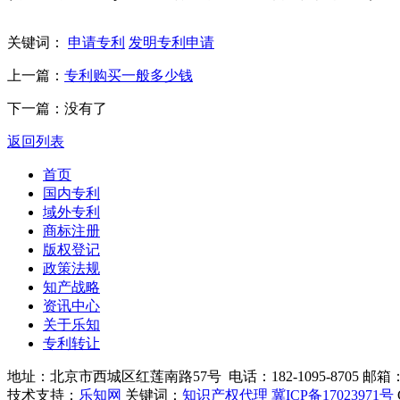
关键词：
申请专利
发明专利申请
上一篇：
专利购买一般多少钱
下一篇：没有了
返回列表
首页
国内专利
域外专利
商标注册
版权登记
政策法规
知产战略
资讯中心
关于乐知
专利转让
地址：北京市西城区红莲南路57号 电话：182-1095-8705 邮箱：210
技术支持：
乐知网
关键词：
知识产权代理
冀ICP备17023971号