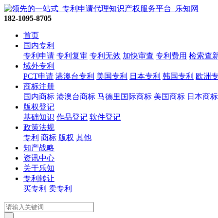
182-1095-8705
首页
国内专利
专利申请
专利复审
专利无效
加快审查
专利费用
检索查
域外专利
PCT申请
港澳台专利
美国专利
日本专利
韩国专利
欧洲
商标注册
国内商标
港澳台商标
马德里国际商标
美国商标
日本商标
版权登记
基础知识
作品登记
软件登记
政策法规
专利
商标
版权
其他
知产战略
资讯中心
关于乐知
专利转让
买专利
卖专利