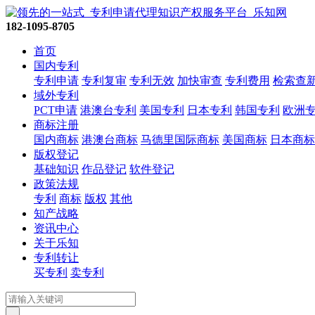
182-1095-8705
首页
国内专利
专利申请
专利复审
专利无效
加快审查
专利费用
检索查
域外专利
PCT申请
港澳台专利
美国专利
日本专利
韩国专利
欧洲
商标注册
国内商标
港澳台商标
马德里国际商标
美国商标
日本商标
版权登记
基础知识
作品登记
软件登记
政策法规
专利
商标
版权
其他
知产战略
资讯中心
关于乐知
专利转让
买专利
卖专利