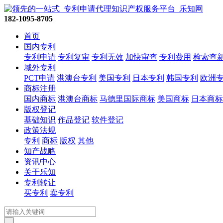
182-1095-8705
首页
国内专利
专利申请
专利复审
专利无效
加快审查
专利费用
检索查
域外专利
PCT申请
港澳台专利
美国专利
日本专利
韩国专利
欧洲
商标注册
国内商标
港澳台商标
马德里国际商标
美国商标
日本商标
版权登记
基础知识
作品登记
软件登记
政策法规
专利
商标
版权
其他
知产战略
资讯中心
关于乐知
专利转让
买专利
卖专利