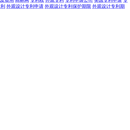
及费用
商标网
专利权
外观专利
专利申请公司
美国专利申请
专
专利
外观设计专利申请
外观设计专利保护期限
外观设计专利期