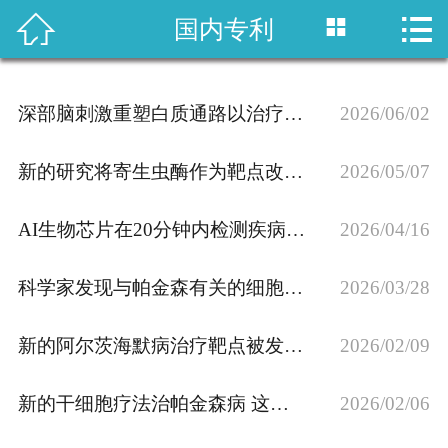



国内专利
首页

国内专利
深部脑刺激重塑白质通路以治疗重度抑郁症 这一成果如何申请专利？
2026/06/02
域外专利
新的研究将寄生虫酶作为靶点改进疟疾治疗 这一成果如何申请专利？
2026/05/07
商标注册
AI生物芯片在20分钟内检测疾病标志物，这一成果如何申请专利？
2026/04/16
版权登记
科学家发现与帕金森有关的细胞“溢流阀”，这一成果如何申请专利？
政策法规
2026/03/28
知产战略
新的阿尔茨海默病治疗靶点被发现：酶PTP1B 这一成果如何申请专利？
2026/02/09
资讯中心
新的干细胞疗法治帕金森病 这一成果如何申请专利？
2026/02/06
关于乐知